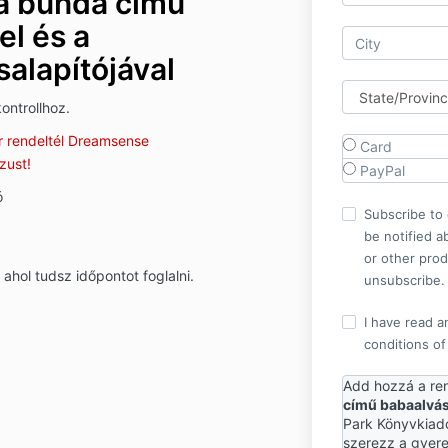
 a bunda című
el és a
alapítójával
ontrollhoz.
ár rendeltél Dreamsense
Card
zust!
PayPal
ó
Subscribe to o
be notified a
or other pro
ahol tudsz időpontot foglalni.
unsubscribe.
I have read a
conditions of
Add hozzá a re
című babaalvá
Park Könyvkiadó
szerezz a gyere