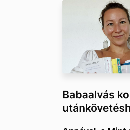
Babaalvás ko
utánkövetés