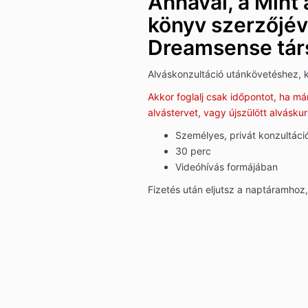
Annával, a Mint
könyv szerzőjév
Dreamsense társ
Alváskonzultáció utánkövetéshez, k
Akkor foglalj csak időpontot, ha m
alvástervet, vagy újszülött alváskur
Személyes, privát konzultáci
30 perc
Videóhívás formájában
Fizetés után eljutsz a naptáramhoz, 