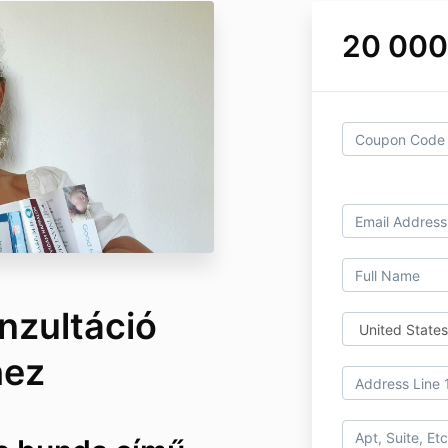
20 000
nzultáció
hez