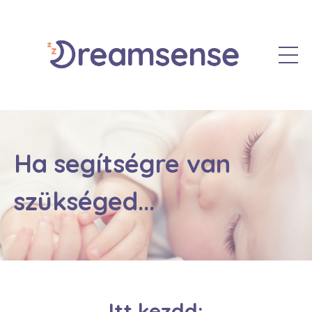
Ha segítségre van
szükséged...
Itt kezdd: