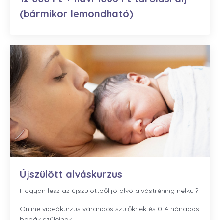
(bármikor lemondható)
Újszülött alváskurzus
Hogyan lesz az újszülöttből jó alvó alvástréning nélkül?
Online videókurzus várandós szülőknek és 0-4 hónapos
babák szüleinek