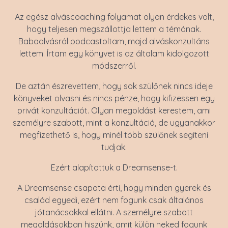
Az egész alváscoaching folyamat olyan érdekes volt,
hogy teljesen megszállottja lettem a témának.
Babaalvásról podcastoltam, majd alváskonzultáns
lettem. Írtam egy könyvet is az általam kidolgozott
módszerről.
De aztán észrevettem, hogy sok szülőnek nincs ideje
könyveket olvasni és nincs pénze, hogy kifizessen egy
privát konzultációt. Olyan megoldást kerestem, ami
személyre szabott, mint a konzultáció, de ugyanakkor
megfizethető is, hogy minél több szülőnek segíteni
tudjak.
Ezért alapítottuk a Dreamsense-t.
A Dreamsense csapata érti, hogy minden gyerek és
család egyedi, ezért nem fogunk csak általános
jótanácsokkal ellátni. A személyre szabott
megoldásokban hiszünk, amit külön neked fogunk