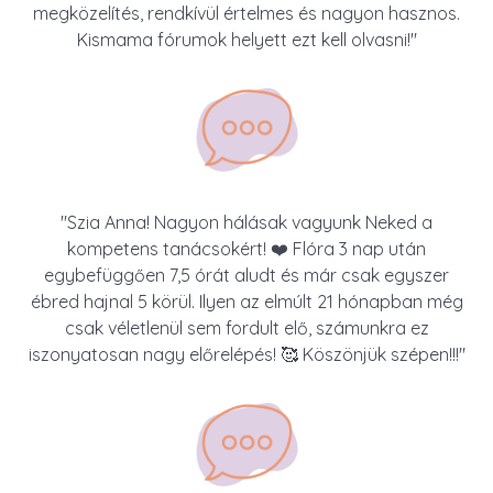
megközelítés, rendkívül értelmes és nagyon hasznos.
Kismama fórumok helyett ezt kell olvasni!"
"Szia Anna! Nagyon hálásak vagyunk Neked a
kompetens tanácsokért! ❤️ Flóra 3 nap után
egybefüggően 7,5 órát aludt és már csak egyszer
ébred hajnal 5 körül. Ilyen az elmúlt 21 hónapban még
csak véletlenül sem fordult elő, számunkra ez
iszonyatosan nagy előrelépés! 🥰 Köszönjük szépen!!!"