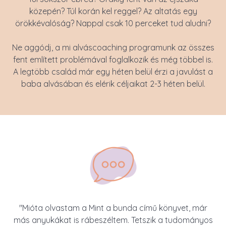
közepén? Túl korán kel reggel? Az altatás egy
örökkévalóság? Nappal csak 10 perceket tud aludni?
Ne aggódj, a mi alváscoaching programunk az összes
fent említett problémával foglalkozik és még többel is.
A legtöbb család már egy héten belül érzi a javulást a
baba alvásában és elérik céljaikat 2-3 héten belül.
"Mióta olvastam a Mint a bunda című könyvet, már
más anyukákat is rábeszéltem. Tetszik a tudományos