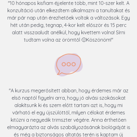
"10 hónapos kisfiam éjjelente több, mint 10-szer kelt. A
konzultáció után elkezdtem alkalmazni a tanultakat és
már pár nap után érezhetőek voltak a változások. Egy
hét után pedig, tegnap, 4-kor kelt először és 15 perc
alatt visszaaludt anélkül, hogy kivettem volna! Sírni
tudtam volna az örömtől 🙂Köszönöm!"
"A kurzus megerősített abban, hogy érdemes már az
első naptól figyelni arra, hogy jó alvási szokásokat
alakítsunk ki és szem előtt tartani azt is, hogy mi
várható el egy újszülöttől, milyen célokat érdemes
kitűzni a negyedik trimszter végére. Anna érthetően
elmagyarázta az alvás szabályozásának biológiáját is
és még a biztonságos altatás terén is kaptam új