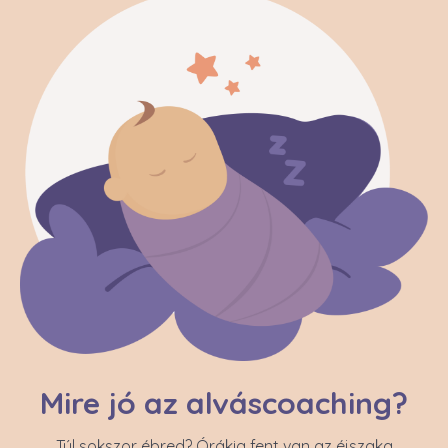
Mire jó az alváscoaching?
Túl sokszor ébred? Órákig fent van az éjszaka