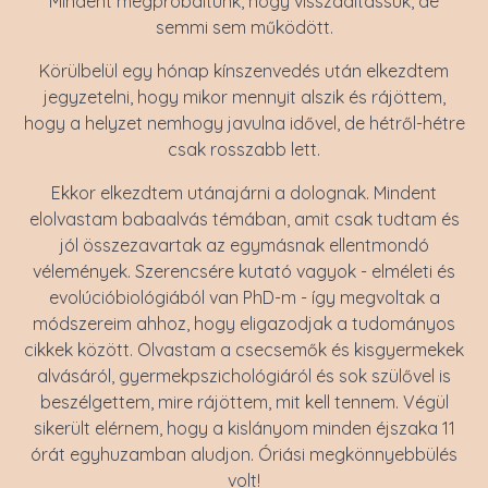
Mindent megpróbáltunk, hogy visszaaltassuk, de
semmi sem működött.
Körülbelül egy hónap kínszenvedés után elkezdtem
jegyzetelni, hogy mikor mennyit alszik és rájöttem,
hogy a helyzet nemhogy javulna idővel, de hétről-hétre
csak rosszabb lett.
Ekkor elkezdtem utánajárni a dolognak. Mindent
elolvastam babaalvás témában, amit csak tudtam és
jól összezavartak az egymásnak ellentmondó
vélemények. Szerencsére kutató vagyok - elméleti és
evolúcióbiológiából van PhD-m - így megvoltak a
módszereim ahhoz, hogy eligazodjak a tudományos
cikkek között. Olvastam a csecsemők és kisgyermekek
alvásáról, gyermekpszichológiáról és sok szülővel is
beszélgettem, mire rájöttem, mit kell tennem. Végül
sikerült elérnem, hogy a kislányom minden éjszaka 11
órát egyhuzamban aludjon. Óriási megkönnyebbülés
volt!