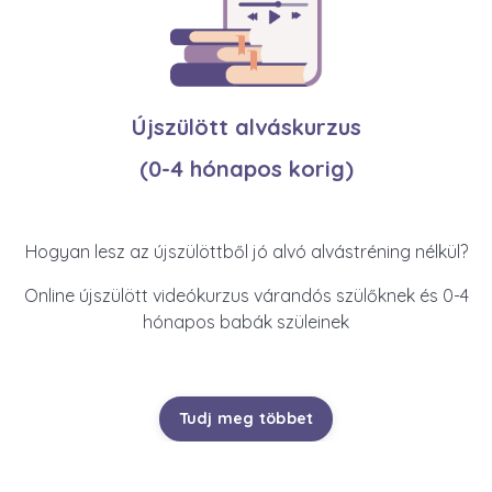
Újszülött alváskurzus
(0-4 hónapos korig)
Hogyan lesz az újszülöttből jó alvó alvástréning nélkül?
Online újszülött videókurzus várandós szülőknek és 0-4
hónapos babák szüleinek
Tudj meg többet