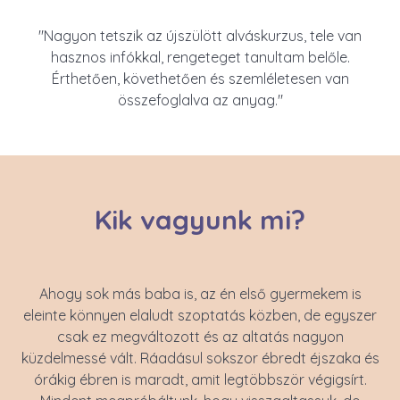
"Nagyon tetszik az újszülött alváskurzus, tele van
hasznos infókkal, rengeteget tanultam belőle.
Érthetően, követhetően és szemléletesen van
összefoglalva az anyag."
Kik vagyunk mi?
Ahogy sok más baba is, az én első gyermekem is
eleinte könnyen elaludt szoptatás közben, de egyszer
csak ez megváltozott és az altatás nagyon
küzdelmessé vált. Ráadásul sokszor ébredt éjszaka és
órákig ébren is maradt, amit legtöbbször végigsírt.