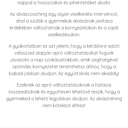
nappal is hosszúakat és pihentetőket aludni.
Az alváscoaching egy olyan viselkedési intervenció,
ahol a szülők a gyermekük alvásának javítása
érdekében változtatnak a környezetükön és a saját
viselkedésükön.
A gyakorlatban ez azt jelenti, hogy a kérdőívre adott
válaszaid alapján apró változtatásokat fogunk
javasolni a napi szokásaitokban, amik segítségével
optimális környezetet teremthetsz ahhoz, hogy a
babád jobban aludjon. Az együttalvás nem akadály!
Ezeknek az apró változtatásoknak a hatásai
összeadódnak és együttesen lehetővé teszik, hogy a
gyermeked a lehető legjobban aludjon. Az alvástréning
nem kötelező ehhez!