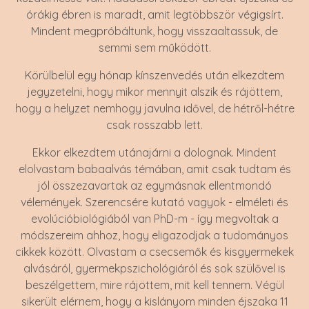
órákig ébren is maradt, amit legtöbbször végigsírt.
Mindent megpróbáltunk, hogy visszaaltassuk, de
semmi sem működött.
Körülbelül egy hónap kínszenvedés után elkezdtem
jegyzetelni, hogy mikor mennyit alszik és rájöttem,
hogy a helyzet nemhogy javulna idővel, de hétről-hétre
csak rosszabb lett.
Ekkor elkezdtem utánajárni a dolognak. Mindent
elolvastam babaalvás témában, amit csak tudtam és
jól összezavartak az egymásnak ellentmondó
vélemények. Szerencsére kutató vagyok - elméleti és
evolúcióbiológiából van PhD-m - így megvoltak a
módszereim ahhoz, hogy eligazodjak a tudományos
cikkek között. Olvastam a csecsemők és kisgyermekek
alvásáról, gyermekpszichológiáról és sok szülővel is
beszélgettem, mire rájöttem, mit kell tennem. Végül
sikerült elérnem, hogy a kislányom minden éjszaka 11