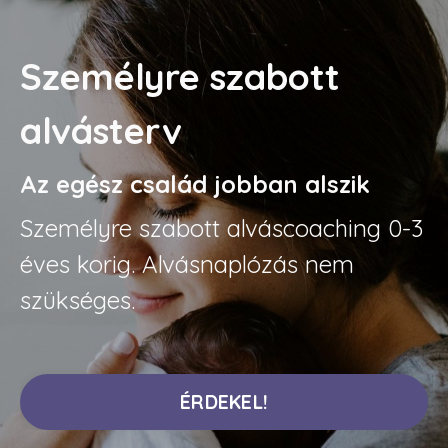
Személyre szabott
alvásterv
Az egész család jobban alszik
Személyre szabott alváscoaching 0-3
éves korig. Alvásnaplózás nem
szükséges.
ÉRDEKEL!