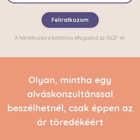
Feliratkozom
A feliratkozásra kattintva elfogadod az ÁSZF-et.
Olyan, mintha egy
alváskonzultánssal
beszélhetnél, csak éppen az
ár töredékéért