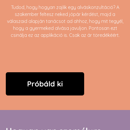
Tudod, hogy hogyan
zajlik egy alváskonzultáció? A
szakember feltesz neked jópár kérdést, majd a
válaszaid alapján tanácsot ad ahhoz, hogy mit tegyél,
hogy a gyermeked alvása javuljon. Pontosan ezt
csinálja ez az applikáció is. Csak az ár töredékéért.