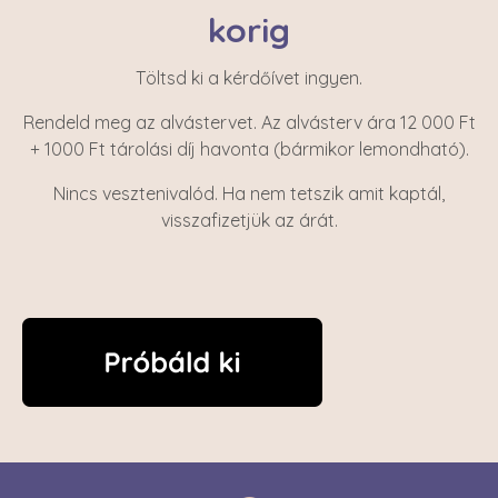
korig
Töltsd ki a kérdőívet ingyen.
Rendeld meg az alvástervet. Az alvásterv ára 12 000 Ft
+ 1000 Ft tárolási díj havonta (bármikor lemondható).
Nincs vesztenivalód. Ha nem tetszik amit kaptál,
visszafizetjük az árát.