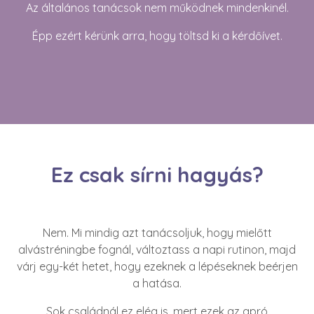
Az általános tanácsok nem működnek mindenkinél.
Épp ezért kérünk arra, hogy töltsd ki a kérdőívet.
Ez csak sírni hagyás?
Nem. Mi mindig azt tanácsoljuk, hogy mielőtt
alvástréningbe fognál, változtass a napi rutinon, majd
várj egy-két hetet, hogy ezeknek a lépéseknek beérjen
a hatása.
Sok családnál ez elég is, mert ezek az apró