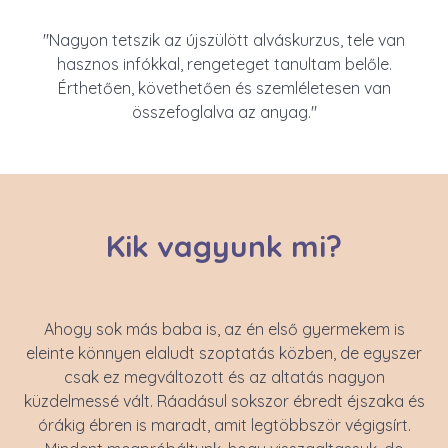
"Nagyon tetszik az újszülött alváskurzus, tele van
hasznos infókkal, rengeteget tanultam belőle.
Érthetően, követhetően és szemléletesen van
összefoglalva az anyag."
Kik vagyunk mi?
Ahogy sok más baba is, az én első gyermekem is
eleinte könnyen elaludt szoptatás közben, de egyszer
csak ez megváltozott és az altatás nagyon
küzdelmessé vált. Ráadásul sokszor ébredt éjszaka és
órákig ébren is maradt, amit legtöbbször végigsírt.