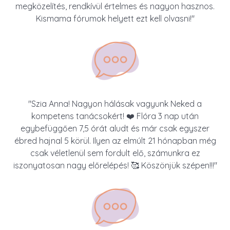
megközelítés, rendkívül értelmes és nagyon hasznos.
Kismama fórumok helyett ezt kell olvasni!"
"Szia Anna! Nagyon hálásak vagyunk Neked a
kompetens tanácsokért! ❤️ Flóra 3 nap után
egybefüggően 7,5 órát aludt és már csak egyszer
ébred hajnal 5 körül. Ilyen az elmúlt 21 hónapban még
csak véletlenül sem fordult elő, számunkra ez
iszonyatosan nagy előrelépés! 🥰 Köszönjük szépen!!!"