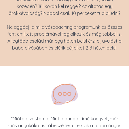
közepén? Túl korán kel reggel? Az altatás egy
örökkévalóság? Nappal csak 10 perceket tud aludni?
Ne aggódj, a mi alváscoaching programunk az összes
fent említett problémával foglalkozik és még többel is.
A legtöbb család már egy héten belül érzi a javulást a
baba alvásában és elérik céljaikat 2-3 héten belül.
"Mióta olvastam a Mint a bunda című könyvet, már
más anyukákat is rábeszéltem. Tetszik a tudományos