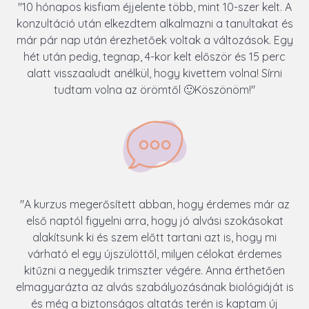
"10 hónapos kisfiam éjjelente több, mint 10-szer kelt. A
konzultáció után elkezdtem alkalmazni a tanultakat és
már pár nap után érezhetőek voltak a változások. Egy
hét után pedig, tegnap, 4-kor kelt először és 15 perc
alatt visszaaludt anélkül, hogy kivettem volna! Sírni
tudtam volna az örömtől 🙂Köszönöm!"
"A kurzus megerősített abban, hogy érdemes már az
első naptól figyelni arra, hogy jó alvási szokásokat
alakítsunk ki és szem előtt tartani azt is, hogy mi
várható el egy újszülöttől, milyen célokat érdemes
kitűzni a negyedik trimszter végére. Anna érthetően
elmagyarázta az alvás szabályozásának biológiáját is
és még a biztonságos altatás terén is kaptam új