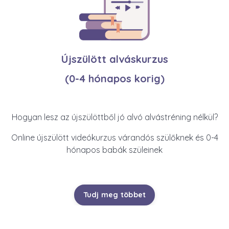
Újszülött alváskurzus
(0-4 hónapos korig)
Hogyan lesz az újszülöttből jó alvó alvástréning nélkül?
Online újszülött videókurzus várandós szülőknek és 0-4
hónapos babák szüleinek
Tudj meg többet