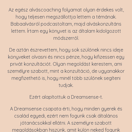
Az egész alváscoaching folyamat olyan érdekes volt,
hogy teljesen megszállottja lettem a témának.
Babaalvásról podcastoltam, majd alváskonzultáns
lettem. Írtam egy könyvet is az általam kidolgozott
módszerről.
De aztán észrevettem, hogy sok szülőnek nincs ideje
könyveket olvasni és nincs pénze, hogy kifizessen egy
privát konzultációt. Olyan megoldást kerestem, ami
személyre szabott, mint a konzultáció, de ugyanakkor
megfizethető is, hogy minél több szülőnek segíteni
tudjak.
Ezért alapítottuk a Dreamsense-t.
A Dreamsense csapata érti, hogy minden gyerek és
család egyedi, ezért nem fogunk csak általános
jótanácsokkal ellátni. A személyre szabott
megoldásokban hiszünk, amit külön neked fogunk