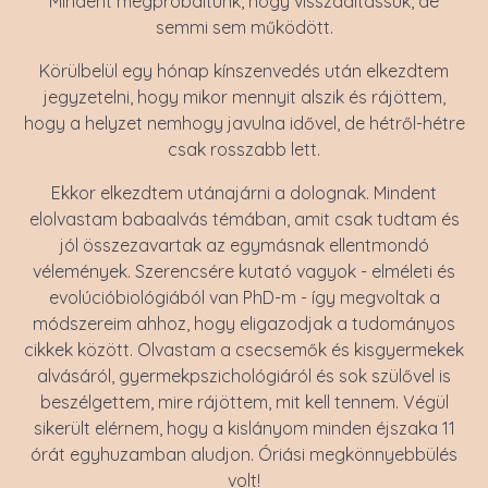
Mindent megpróbáltunk, hogy visszaaltassuk, de
semmi sem működött.
Körülbelül egy hónap kínszenvedés után elkezdtem
jegyzetelni, hogy mikor mennyit alszik és rájöttem,
hogy a helyzet nemhogy javulna idővel, de hétről-hétre
csak rosszabb lett.
Ekkor elkezdtem utánajárni a dolognak. Mindent
elolvastam babaalvás témában, amit csak tudtam és
jól összezavartak az egymásnak ellentmondó
vélemények. Szerencsére kutató vagyok - elméleti és
evolúcióbiológiából van PhD-m - így megvoltak a
módszereim ahhoz, hogy eligazodjak a tudományos
cikkek között. Olvastam a csecsemők és kisgyermekek
alvásáról, gyermekpszichológiáról és sok szülővel is
beszélgettem, mire rájöttem, mit kell tennem. Végül
sikerült elérnem, hogy a kislányom minden éjszaka 11
órát egyhuzamban aludjon. Óriási megkönnyebbülés
volt!