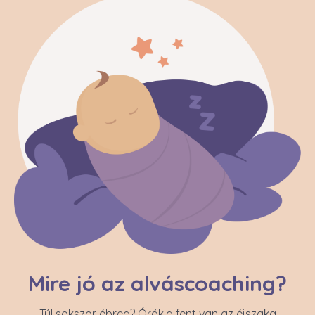
Mire jó az alváscoaching?
Túl sokszor ébred? Órákig fent van az éjszaka